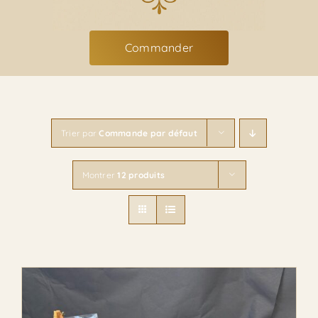
Traiteur
Commander
Contact
Panier
Trier par
Commande par défaut
Détails du compte
Montrer
12 produits