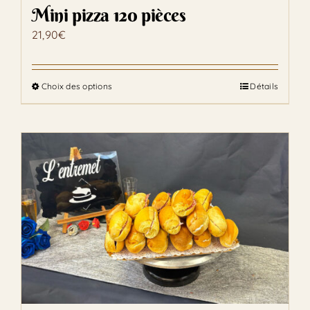
Mini pizza 120 pièces
21,90
€
Choix des options
Détails
Ce
produit
a
plusieurs
variations.
Les
options
peuvent
être
choisies
sur
la