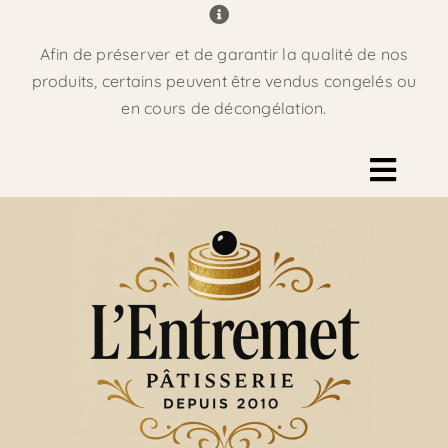
Passer
au
Afin de préserver et de garantir la qualité de nos
contenu
produits, certains peuvent être vendus congelés ou
en cours de décongélation.
Navig
à
Accueil
bascu
Pâtisserie
Gâteau d’anniversaire
Décoration de gâteaux