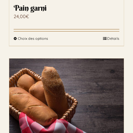
page
Pain garni
du
24,00
€
produit
Choix des options
Détails
Ce
produit
a
plusieurs
variations.
Les
options
peuvent
être
choisies
sur
la