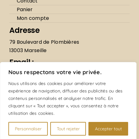
Contact
Panier
Mon compte
Adresse
79 Boulevard de Plombières
13003 Marseille
Email :
Nous respectons votre vie privée.
lentremetmarseille@gmail.com
Horaires
Nous utilisons des cookies pour améliorer votre
expérience de navigation, diffuser des publicités ou des
Du mardi au samedi : 9h – 18h
contenus personnalisés et analyser notre trafic. En
Le dimanche : 9h – 13h
cliquant sur « Tout accepter », vous consentez à notre
utilisation des cookies.
Fermé le Lundi
Téléphone :
Personnaliser
Tout rejeter
Accepter tout
04 91 02 59 93