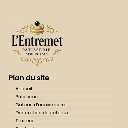
sur
la
page
du
produit
Plan du site
Accueil
Pâtisserie
Gâteau d’anniversaire
Décoration de gâteaux
Traiteur