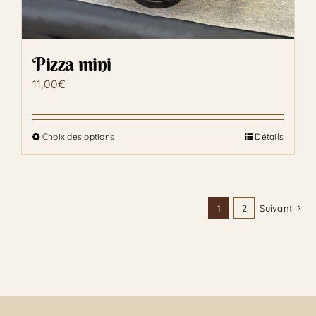
Pizza mini
11,00
€
Choix des options
Détails
Ce
produit
a
plusieurs
1
2
Suivant
variations.
Les
options
peuvent
être
choisies