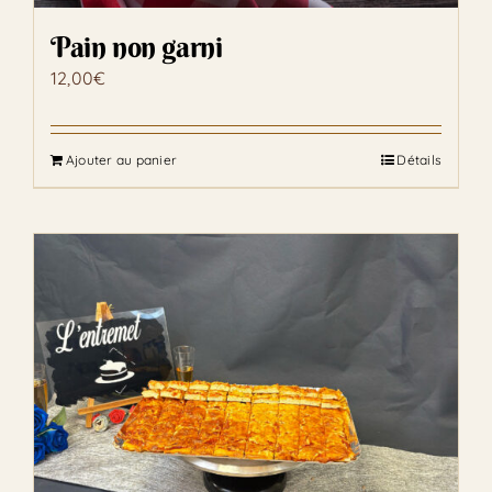
page
Pain non garni
du
produit
12,00
€
Ajouter au panier
Détails