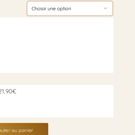
à

131,80€
21,90
€
outer au panier