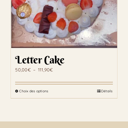
Letter Cake
Plage
50,00
€
–
111,90
€
de
prix :
Choix des options
Détails
Ce
50,00€
produit
à
a
111,90€
plusieurs
variations.