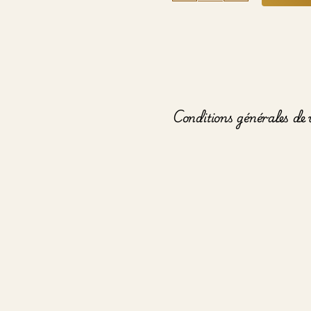
de
Poire
Choco
Conditions générales de 