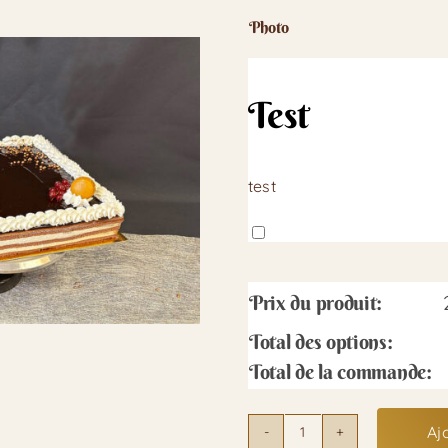
Photo
Test
test
Prix du produit:
Total des options:
Total de la commande:
Aj
quantité