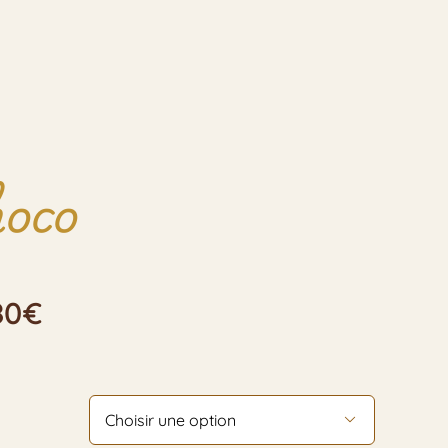
hoco
Plage
80
€
de
prix :
21,90€
